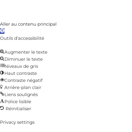
Aller au contenu principal
Ouvrir
la
Outils d’accessibilité
barre
Augmenter le texte
d’outils
Diminuer le texte
Niveaux de gris
Haut contraste
Contraste négatif
Arrière-plan clair
Liens soulignés
Police lisible
Réinitialiser
Privacy settings