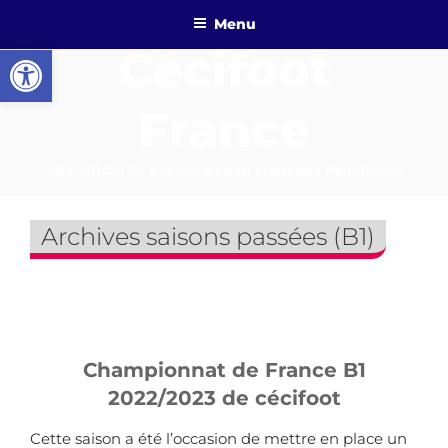
Aller
Menu
au
Ouvrir la barre d’outils
Cécifoot
contenu
principal
France
Site officiel lié à la Fédération Française Handisport
Archives saisons passées (B1)
Championnat de France B1
2022/2023 de cécifoot
Cette saison a été l’occasion de mettre en place un