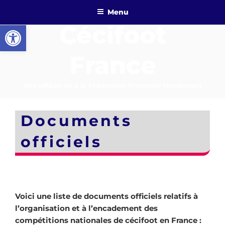
Aller
Menu
au
Ouvrir la barre d’outils
Cécifoot
contenu
principal
France
Site officiel lié à la Fédération Française Handisport
Documents
officiels
Voici une liste de documents officiels relatifs à
l’organisation et à l’encadement des
compétitions nationales de cécifoot en France :