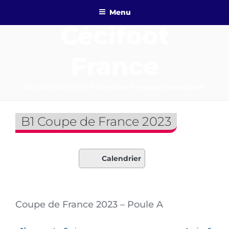
Aller
Menu
au
Cécifoot
contenu
principal
France
Site officiel lié à la Fédération Française Handisport
B1 Coupe de France 2023
Calendrier
Coupe de France 2023 – Poule A