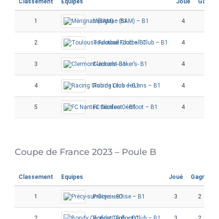
Classement
Equipes
Joué
Gagné
1
Mérignac (SAM) – B1
4
4
2
Toulouse Football Club – B1
4
3
3
Clermont-Joker’s- B1
4
2
4
Racing Club de Lens – B1
4
0
5
FC Nantes Cécifoot – B1
4
0
Coupe de France 2023 – Poule B
Classement
Equipes
Joué
Gagné
1
Précy-sur-Oise – B1
3
2
2
Bondy Cécifoot Club – B1
3
2