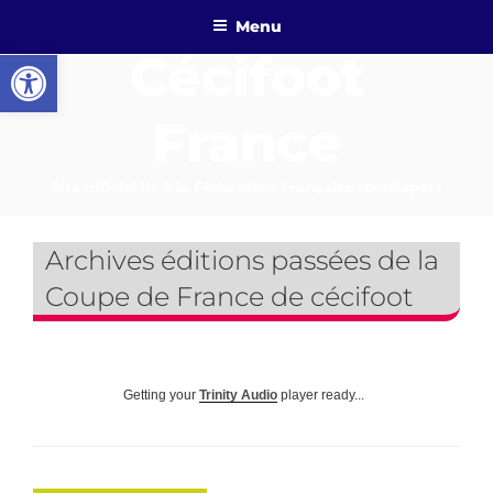
Aller
Menu
au
Ouvrir la barre d’outils
Cécifoot
contenu
principal
France
Site officiel lié à la Fédération Française Handisport
Archives éditions passées de la
Coupe de France de cécifoot
Getting your
Trinity Audio
player ready...