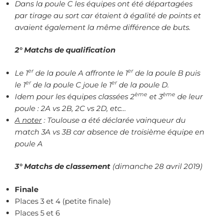
Dans la poule C les équipes ont été départagées
par tirage au sort car étaient à égalité de points et
avaient également la même différence de buts.
2° Matchs de qualification
er
er
Le 1
de la poule A affronte le 1
de la poule B puis
er
er
le 1
de la poule C joue le 1
de la poule D.
ème
ème
Idem pour les équipes classées 2
et 3
de leur
poule : 2A vs 2B, 2C vs 2D, etc…
A noter
: Toulouse a été déclarée vainqueur du
match 3A vs 3B car absence de troisième équipe en
poule A
3° Matchs de classement
(dimanche 28 avril 2019)
Finale
Places 3 et 4 (petite finale)
Places 5 et 6