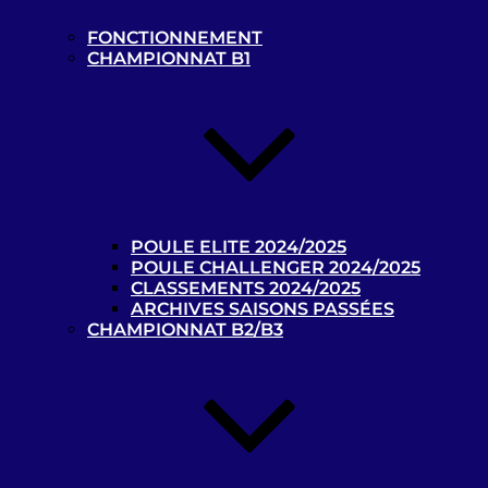
FONCTIONNEMENT
CHAMPIONNAT B1
Championnats de France de cécifoot 2023/2024 :
les calendriers B1 et B2/B3 disponibles !
22 octobre 2023
La billetterie des Jeux Paralympiques de Paris
2024 est ouverte !
9 octobre 2023
L’Argentine, championne du monde de cécifoot !
25 août 2023
POULE ELITE 2024/2025
POULE CHALLENGER 2024/2025
Le Mondial de cécifoot se déroulera du 15 au 25
CLASSEMENTS 2024/2025
août 2023 à Birmingham !
ARCHIVES SAISONS PASSÉES
6 août 2023
CHAMPIONNAT B2/B3
Le Brésil remporte le Blind Football Grand Prix
France 2023 !
13 juillet 2023
Championnat de France de cécifoot 2025/2026