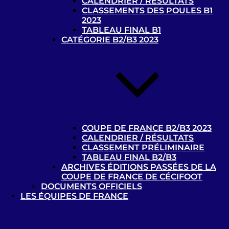
CALENDRIER / RÉSULTATS
CLASSEMENTS DES POULES B1
Où pratiquer ?
2023
TABLEAU FINAL B1
CATÉGORIE B2/B3 2023
Contacts et liens utiles
Contacts
Liens utiles
Ressources documentaires
: tous les
documents à destination des pratiquants et
encadrants de la discipline. Ou pour toute
COUPE DE FRANCE B2/B3 2023
structure désireuse d’accueillir des sportifs
CALENDRIER / RÉSULTATS
déficients visuels
CLASSEMENT PRÉLIMINAIRE
TABLEAU FINAL B2/B3
Médiathèque Handisport
ARCHIVES ÉDITIONS PASSÉES DE LA
COUPE DE FRANCE DE CÉCIFOOT
DOCUMENTS OFFICIELS
Centre de Ressources
de la Fédération Française
LES ÉQUIPES DE FRANCE
Handisport