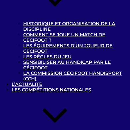
FC Nantes Cécifoot – B1 vs
Clermont-Ferrand – B1
HISTORIQUE ET ORGANISATION DE LA
DISCIPLINE
COMMENT SE JOUE UN MATCH DE
CÉCIFOOT ?
FC Nantes Cécifoot – B1 vs
LES ÉQUIPEMENTS D’UN JOUEUR DE
CÉCIFOOT
Bondy Cécifoot Club – B1
LES RÈGLES DU JEU
SENSIBILISER AU HANDICAP PAR LE
Recherche
CÉCIFOOT
pour
LA COMMISSION CÉCIFOOT HANDISPORT
Recherche
:
(CCH)
L’ACTUALITÉ
LES COMPÉTITIONS NATIONALES
Les news