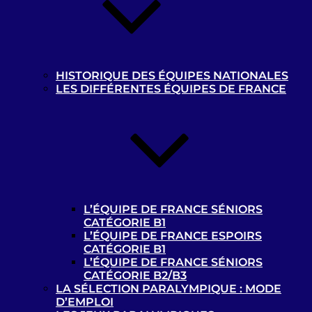
Photothèque “Cécifoot”
HISTORIQUE DES ÉQUIPES NATIONALES
t
LES DIFFÉRENTES ÉQUIPES DE FRANCE
MENTIONS LÉGALES
L’ÉQUIPE DE FRANCE SÉNIORS
MEDIATHEQUE
CATÉGORIE B1
L’ÉQUIPE DE FRANCE ESPOIRS
ARCHIVES
CATÉGORIE B1
L’ÉQUIPE DE FRANCE SÉNIORS
Privacy settings
CATÉGORIE B2/B3
LA SÉLECTION PARALYMPIQUE : MODE
D’EMPLOI