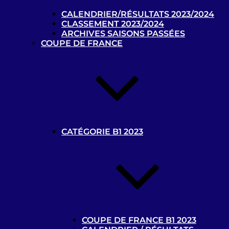
Tous les classements B1 et B2/B3 2025/2026 sont par à
CALENDRIER/RÉSULTATS 2023/2024
retrouver par
ici
CLASSEMENT 2023/2024
ARCHIVES SAISONS PASSÉES
Calendriers :
Poule Elite – Poule Challenger et
COUPE DE FRANCE
calendrier B2/B3
Nos partenaires
Partenaires de la Commission Cécifoot
Handisport
CATÉGORIE B1 2023
COUPE DE FRANCE B1 2023