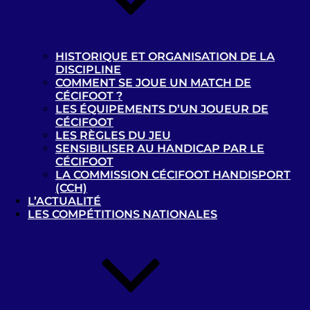
Recherche
pour
Recherche
:
HISTORIQUE ET ORGANISATION DE LA
DISCIPLINE
COMMENT SE JOUE UN MATCH DE
CÉCIFOOT ?
LES ÉQUIPEMENTS D’UN JOUEUR DE
CÉCIFOOT
LES RÈGLES DU JEU
SENSIBILISER AU HANDICAP PAR LE
Les news
CÉCIFOOT
LA COMMISSION CÉCIFOOT HANDISPORT
(CCH)
Championnats de France de
L’ACTUALITÉ
cécifoot 2023/2024 : les calendriers
LES COMPÉTITIONS NATIONALES
B1 et B2/B3 disponibles !
22 octobre 2023
La billetterie des Jeux
Paralympiques de Paris 2024 est
ouverte !
9 octobre 2023