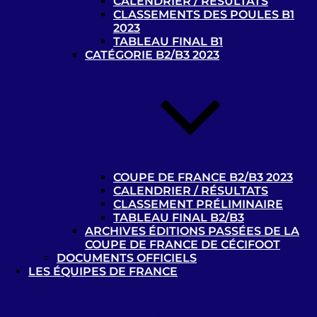
CALENDRIER / RÉSULTATS
CLASSEMENTS DES POULES B1
2023
Contacts
TABLEAU FINAL B1
Liens utiles
CATÉGORIE B2/B3 2023
Ressources documentaires
: tous les
documents à destination des pratiquants et
encadrants de la discipline. Ou pour toute
structure désireuse d’accueillir des sportifs
déficients visuels
Médiathèque Handisport
COUPE DE FRANCE B2/B3 2023
Centre de Ressources
de la Fédération Française
CALENDRIER / RÉSULTATS
Handisport
CLASSEMENT PRÉLIMINAIRE
TABLEAU FINAL B2/B3
ARCHIVES ÉDITIONS PASSÉES DE LA
COUPE DE FRANCE DE CÉCIFOOT
Photothèque “Cécifoot”
DOCUMENTS OFFICIELS
LES ÉQUIPES DE FRANCE