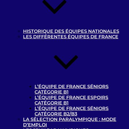
t
HISTORIQUE DES ÉQUIPES NATIONALES
LES DIFFÉRENTES ÉQUIPES DE FRANCE
MENTIONS LÉGALES
MEDIATHEQUE
ARCHIVES
Privacy settings
L’ÉQUIPE DE FRANCE SÉNIORS
CATÉGORIE B1
L’ÉQUIPE DE FRANCE ESPOIRS
Paramètres de confidentialité
CATÉGORIE B1
Accepter les cookies
L’ÉQUIPE DE FRANCE SÉNIORS
CATÉGORIE B2/B3
Paramètres de confidentialité
LA SÉLECTION PARALYMPIQUE : MODE
D’EMPLOI
Ce site utilise des cookies pour améliorer votre