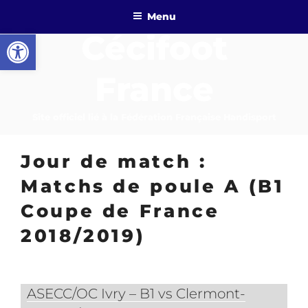
Aller
Menu
au
Ouvrir la barre d’outils
Cécifoot
contenu
principal
France
Site officiel lié à la Fédération Française Handisport
Jour de match :
Matchs de poule A (B1
Coupe de France
2018/2019)
ASECC/OC Ivry – B1 vs Clermont-