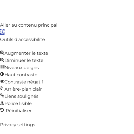
Aller au contenu principal
Ouvrir
la
Outils d’accessibilité
barre
Augmenter le texte
d’outils
Diminuer le texte
Niveaux de gris
Haut contraste
Contraste négatif
Arrière-plan clair
Liens soulignés
Police lisible
Réinitialiser
Privacy settings