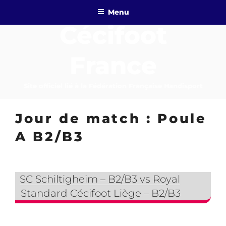
Aller
Menu
au
Cécifoot
contenu
principal
France
Site officiel lié à la Fédération Française Handisport
Jour de match :
Poule
A B2/B3
SC Schiltigheim – B2/B3 vs Royal
Standard Cécifoot Liège – B2/B3