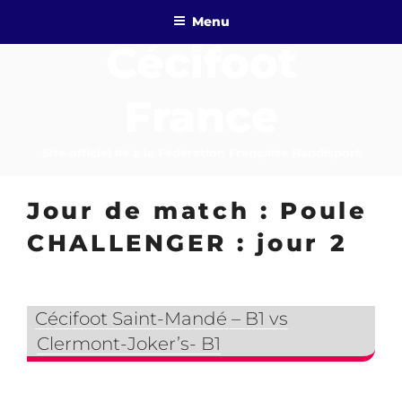
Aller
Menu
au
Cécifoot
contenu
principal
France
Site officiel lié à la Fédération Française Handisport
Jour de match :
Poule
CHALLENGER : jour 2
Cécifoot Saint-Mandé – B1 vs
Clermont-Joker’s- B1