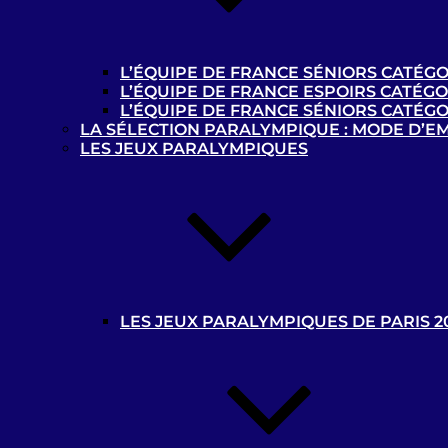
27-04-2019
Rousies
L’ÉQUIPE DE FRANCE SÉNIORS CATÉGO
L’ÉQUIPE DE FRANCE ESPOIRS CATÉGO
L’ÉQUIPE DE FRANCE SÉNIORS CATÉGO
0 - 5
LA SÉLECTION PARALYMPIQUE : MODE D’E
ASECC/OC Ivry – B1
LES JEUX PARALYMPIQUES
Racing Club de Lens – B1
28-04-2019
Rousies
1 - 2
LES JEUX PARALYMPIQUES DE PARIS 2
Cécifoot Saint-Mandé B1
Racing Club de Lens – B1
30-06-2019