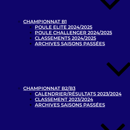
19-10-2018
CHAMPIONNAT B1
POULE ELITE 2024/2025
0 - 1
POULE CHALLENGER 2024/2025
CLASSEMENTS 2024/2025
Anderlecht 5 a side – B1
ARCHIVES SAISONS PASSÉES
Racing Club de Lens – B1
19-10-2018
0 - 1
AVH Paris – B1
CHAMPIONNAT B2/B3
CALENDRIER/RÉSULTATS 2023/2024
Racing Club de Lens – B1
CLASSEMENT 2023/2024
12-01-2019
ARCHIVES SAISONS PASSÉES
0 - 0