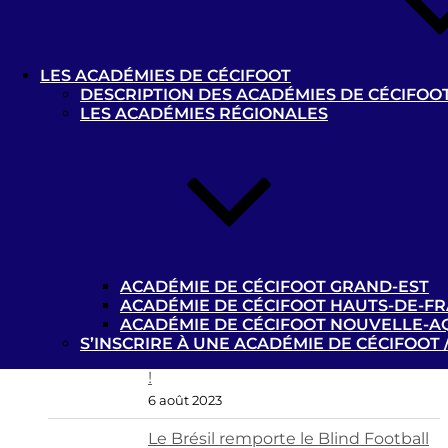
Les news
Championnats de France de
LES ACADÉMIES DE CÉCIFOOT
cécifoot 2023/2024 : les calendriers
DESCRIPTION DES ACADÉMIES DE CÉCIFOO
B1 et B2/B3 disponibles !
LES ACADÉMIES RÉGIONALES
22 octobre 2023
La billetterie des Jeux
Paralympiques de Paris 2024 est
ouverte !
9 octobre 2023
L’Argentine, championne du monde
de cécifoot !
ACADÉMIE DE CÉCIFOOT GRAND-EST
25 août 2023
ACADÉMIE DE CÉCIFOOT HAUTS-DE-F
ACADÉMIE DE CÉCIFOOT NOUVELLE-A
Le Mondial de cécifoot se déroulera
S’INSCRIRE À UNE ACADÉMIE DE CÉCIFOOT 
du 15 au 25 août 2023 à Birmingham
!
6 août 2023
Le Brésil remporte le Blind Football