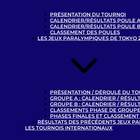
0 - 1
PRÉSENTATION DU TOURNOI
CALENDRIER/RÉSULTATS POULE 
Mérignac 2 (SAM) – B1
CALENDRIER/RÉSULTATS POULE 
Racing Club de Lens – B1
CLASSEMENT DES POULES
LES JEUX PARALYMPIQUES DE TOKYO 
30-06-2019
0 - 1
AVH Paris – B1
Racing Club de Lens – B1
20-11-2021
PRÉSENTATION / DÉROULÉ DU T
Sporting Club Schiltigheim
GROUPE A : CALENDRIER / RÉSUL
GROUPE B : CALENDRIER / RÉSUL
CLASSEMENTS PHASE DE GROUP
PHASES FINALES ET CLASSEMENT 
0 - 0
RÉSULTATS DES PRÉCÉDENTS JEUX P
LES TOURNOIS INTERNATIONAUX
Cécifoot Saint-Mandé B1
Racing Club de Lens – B1