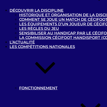
Vue d’ensemble
Matchs
DÉCOUVRIR LA DISCIPLINE
HISTORIQUE ET ORGANISATION DE LA DISCI
COMMENT SE JOUE UN MATCH DE CÉCIFOOT
27-04-2019
LES ÉQUIPEMENTS D’UN JOUEUR DE CÉCIF
Rousies
LES RÈGLES DU JEU
SENSIBILISER AU HANDICAP PAR LE CÉCIF
LA COMMISSION CÉCIFOOT HANDISPORT (C
L’ACTUALITÉ
0 - 0
LES COMPÉTITIONS NATIONALES
Toulouse Football Club – B1
Racing Club de Lens – B1
27-04-2019
Rousies
FONCTIONNEMENT
1 - 0
FC Nantes Cécifoot – B1
Racing Club de Lens – B1