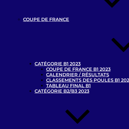
Précy-sur-Oise – B1
Racing Club de Lens – B1
COUPE DE FRANCE
12-01-2019
0 - 3
SC Schiltigheim – B1
Racing Club de Lens – B1
CATÉGORIE B1 2023
COUPE DE FRANCE B1 2023
16-02-2019
CALENDRIER / RÉSULTATS
CLASSEMENTS DES POULES B1 20
TABLEAU FINAL B1
CATÉGORIE B2/B3 2023
3 - 0
Anderlecht 5 a side – B1
Racing Club de Lens – B1
16-02-2019