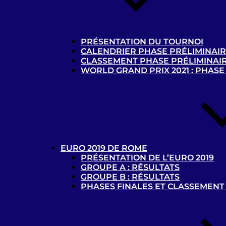
Racing Club de Lens – B1
PRÉSENTATION DU TOURNOI
CALENDRIER PHASE PRÉLIMINAI
«
1
2
3
4
»
CLASSEMENT PHASE PRÉLIMINAI
WORLD GRAND PRIX 2021 : PHASE
Afficher
Recherche
pour
Recherche
:
EURO 2019 DE ROME
PRÉSENTATION DE L’EURO 2019
GROUPE A : RÉSULTATS
GROUPE B : RÉSULTATS
PHASES FINALES ET CLASSEMENT