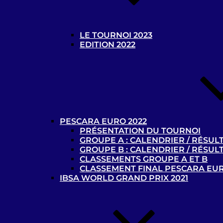
1 - 2
LE TOURNOI 2023
EDITION 2022
Précy-sur-Oise – B1
Racing Club de Lens – B1
05-02-2022
Centre technique la Gaillette
1 - 0
PESCARA EURO 2022
AVH Paris – B1
PRÉSENTATION DU TOURNOI
GROUPE A : CALENDRIER / RÉSUL
Racing Club de Lens – B1
GROUPE B : CALENDRIER / RÉSUL
CLASSEMENTS GROUPE A ET B
05-02-2022
CLASSEMENT FINAL PESCARA EUR
Centre technique la Gaillette
IBSA WORLD GRAND PRIX 2021
0 - 1
AVH Paris – B1