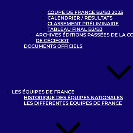
COUPE DE FRANCE B2/B3 2023
0 - 3
AVH Paris – B1
CALENDRIER / RÉSULTATS
CLASSEMENT PRÉLIMINAIRE
TABLEAU FINAL B2/B3
Racing Club de Lens – B1
ARCHIVES ÉDITIONS PASSÉES DE LA C
DE CÉCIFOOT
06-04-2019
DOCUMENTS OFFICIELS
1 - 0
Précy-sur-Oise – B1
Racing Club de Lens – B1
06-04-2019
LES ÉQUIPES DE FRANCE
HISTORIQUE DES ÉQUIPES NATIONALES
LES DIFFÉRENTES ÉQUIPES DE FRANCE
3 - 1
SC Schiltigheim – B1
Racing Club de Lens – B1