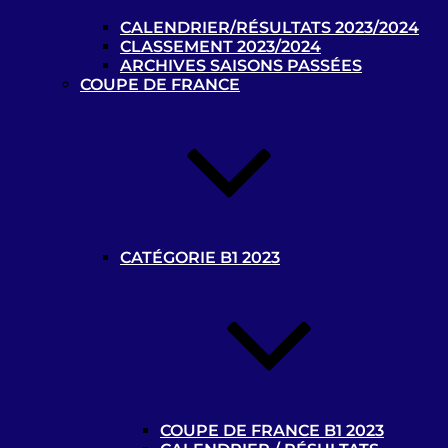
CALENDRIER/RÉSULTATS 2023/2024
L’Argentine, championne du monde
CLASSEMENT 2023/2024
de cécifoot !
ARCHIVES SAISONS PASSÉES
25 août 2023
COUPE DE FRANCE
Le Mondial de cécifoot se déroulera
du 15 au 25 août 2023 à Birmingham
!
6 août 2023
Le Brésil remporte le Blind Football
Grand Prix France 2023 !
13 juillet 2023
CATÉGORIE B1 2023
Championnat de France de cécifoot 2025/2026
Tous les classements B1 et B2/B3 2025/2026 sont par à
retrouver par
ici
Calendriers :
Poule Elite – Poule Challenger et
calendrier B2/B3
COUPE DE FRANCE B1 2023