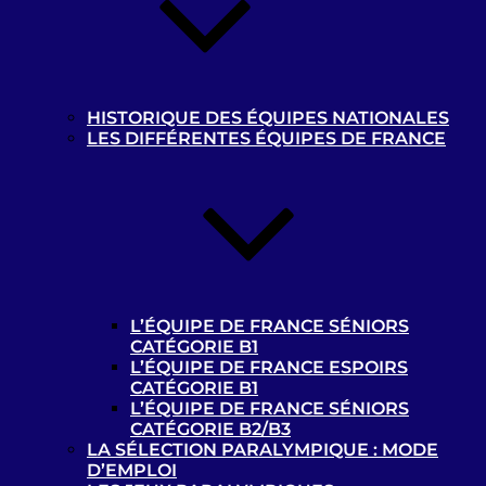
Contacts
Liens utiles
Ressources documentaires
: tous les
documents à destination des pratiquants et
HISTORIQUE DES ÉQUIPES NATIONALES
encadrants de la discipline. Ou pour toute
LES DIFFÉRENTES ÉQUIPES DE FRANCE
structure désireuse d’accueillir des sportifs
déficients visuels
Médiathèque Handisport
Centre de Ressources
de la Fédération Française
Handisport
L’ÉQUIPE DE FRANCE SÉNIORS
CATÉGORIE B1
L’ÉQUIPE DE FRANCE ESPOIRS
Photothèque “Cécifoot”
CATÉGORIE B1
L’ÉQUIPE DE FRANCE SÉNIORS
CATÉGORIE B2/B3
LA SÉLECTION PARALYMPIQUE : MODE
D’EMPLOI