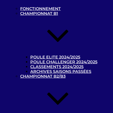
Recherche
pour
FONCTIONNEMENT
Recherche
:
CHAMPIONNAT B1
Les news
POULE ELITE 2024/2025
POULE CHALLENGER 2024/2025
CLASSEMENTS 2024/2025
Championnats de France de
ARCHIVES SAISONS PASSÉES
cécifoot 2023/2024 : les calendriers
CHAMPIONNAT B2/B3
B1 et B2/B3 disponibles !
22 octobre 2023
La billetterie des Jeux
Paralympiques de Paris 2024 est
ouverte !
9 octobre 2023