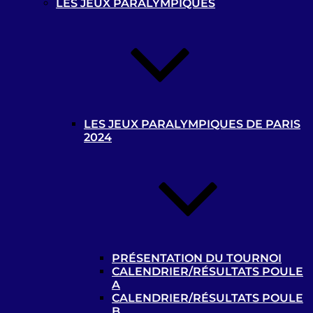
LES JEUX PARALYMPIQUES
t
MENTIONS LÉGALES
LES JEUX PARALYMPIQUES DE PARIS
MEDIATHEQUE
2024
ARCHIVES
Privacy settings
Paramètres de confidentialité
Accepter les cookies
PRÉSENTATION DU TOURNOI
CALENDRIER/RÉSULTATS POULE
Paramètres de confidentialité
A
CALENDRIER/RÉSULTATS POULE
Ce site utilise des cookies pour améliorer votre
B