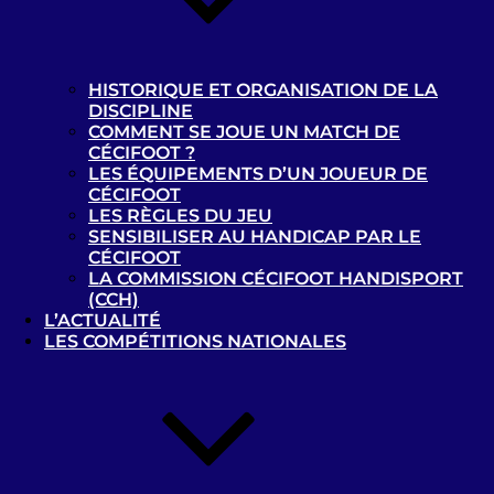
30-06-2019
PHASE FINALE B1 / TOURNOI DE CLASSEMENT PLACES DE
5 À 10
HISTORIQUE ET ORGANISATION DE LA
DISCIPLINE
COMMENT SE JOUE UN MATCH DE
CÉCIFOOT ?
LES ÉQUIPEMENTS D’UN JOUEUR DE
CÉCIFOOT
LES RÈGLES DU JEU
SENSIBILISER AU HANDICAP PAR LE
PRÉCY-SUR-OISE – B1
CÉCIFOOT
TOULOUSE FOOTBALL CLUB – B1
LA COMMISSION CÉCIFOOT HANDISPORT
(CCH)
4
1
L’ACTUALITÉ
LES COMPÉTITIONS NATIONALES