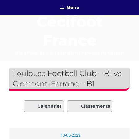
Aller
Menu
au
Cécifoot
contenu
principal
France
Site officiel lié à la Fédération Française Handisport
Toulouse Football Club – B1 vs
Clermont-Ferrand – B1
Calendrier
Classements
13-05-2023