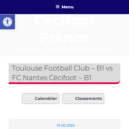
Aller
Menu
au
Ouvrir la barre d’outils
Cécifoot
contenu
principal
France
Site officiel lié à la Fédération Française Handisport
Toulouse Football Club – B1 vs
FC Nantes Cécifoot – B1
Calendrier
Classements
13-05-2023