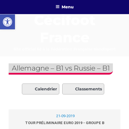
Aller
Menu
au
Ouvrir la barre d’outils
Cécifoot
contenu
principal
France
Site officiel lié à la Fédération Française Handisport
Allemagne – B1 vs Russie – B1
Calendrier
Classements
21-09-2019
TOUR PRÉLIMINAIRE EURO 2019 - GROUPE B