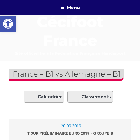
Aller
Menu
au
Ouvrir la barre d’outils
Cécifoot
contenu
principal
France
Site officiel lié à la Fédération Française Handisport
France – B1 vs Allemagne – B1
Calendrier
Classements
20-09-2019
TOUR PRÉLIMINAIRE EURO 2019 - GROUPE B