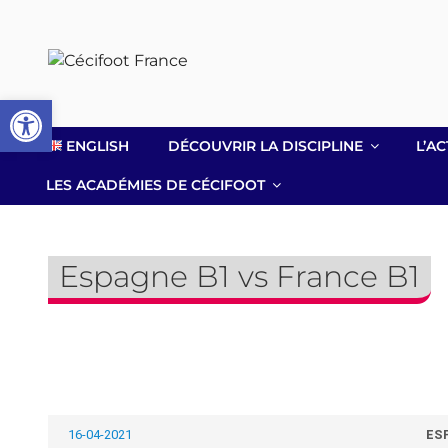
Aller
au
contenu
principal
Ouvrir la barre d’outils
ENGLISH
DÉCOUVRIR LA DISCIPLINE
L’AC
LES ACADÉMIES DE CÉCIFOOT
Espagne B1 vs France B1
16-04-2021
ES