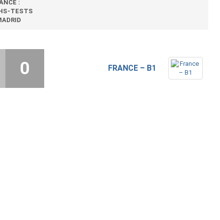
ANCE :
HS-TESTS
MADRID
0
FRANCE – B1