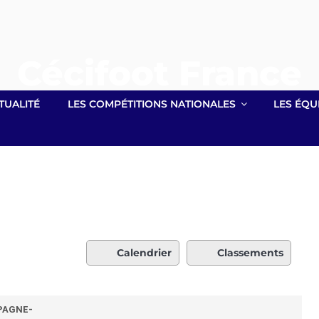
Cécifoot France
Site officiel lié à la Fédération Française Handisport
TUALITÉ
LES COMPÉTITIONS NATIONALES
LES ÉQU
Calendrier
Classements
PAGNE-