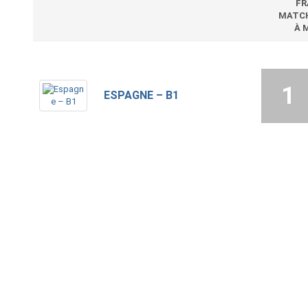
FR
MATC
À 
1
ESPAGNE – B1