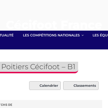
Cécifoot France
Site officiel lié à la Fédération Française Handisport
TUALITÉ
LES COMPÉTITIONS NATIONALES
LES ÉQU
Poitiers Cécifoot – B1
Calendrier
Classements
CHS DE