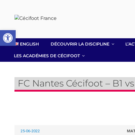
Aller
au
contenu
principal
Ouvrir la barre d’outils
ENGLISH
DÉCOUVRIR LA DISCIPLINE
L’AC
LES ACADÉMIES DE CÉCIFOOT
FC Nantes Cécifoot – B1 vs 
25-06-2022
MAT