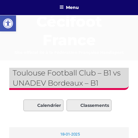
Aller
Menu
au
Ouvrir la barre d’outils
Cécifoot
contenu
principal
France
Site officiel lié à la Fédération Française Handisport
Toulouse Football Club – B1 vs
UNADEV Bordeaux – B1
Calendrier
Classements
18-01-2025