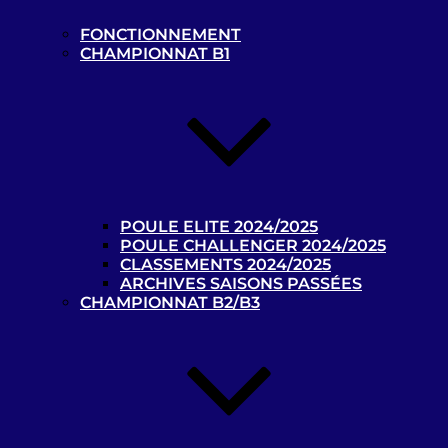
Recherche
pour
FONCTIONNEMENT
Recherche
:
CHAMPIONNAT B1
Les news
POULE ELITE 2024/2025
POULE CHALLENGER 2024/2025
CLASSEMENTS 2024/2025
Championnats de France de
ARCHIVES SAISONS PASSÉES
cécifoot 2023/2024 : les calendriers
CHAMPIONNAT B2/B3
B1 et B2/B3 disponibles !
22 octobre 2023
La billetterie des Jeux
Paralympiques de Paris 2024 est
ouverte !
9 octobre 2023