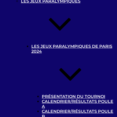
t
LES JEUX PARALYMPIQUES
MENTIONS LÉGALES
LES JEUX PARALYMPIQUES DE PARIS
MEDIATHEQUE
2024
ARCHIVES
Privacy settings
Paramètres de confidentialité
Accepter les cookies
PRÉSENTATION DU TOURNOI
CALENDRIER/RÉSULTATS POULE
Paramètres de confidentialité
A
CALENDRIER/RÉSULTATS POULE
Ce site utilise des cookies pour améliorer votre
B
expérience de navigation. Pour connaître quels