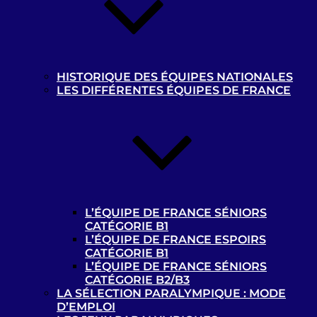
Contacts
Liens utiles
Ressources documentaires
: tous les
documents à destination des pratiquants et
HISTORIQUE DES ÉQUIPES NATIONALES
encadrants de la discipline. Ou pour toute
LES DIFFÉRENTES ÉQUIPES DE FRANCE
structure désireuse d’accueillir des sportifs
déficients visuels
Médiathèque Handisport
Centre de Ressources
de la Fédération Française
Handisport
L’ÉQUIPE DE FRANCE SÉNIORS
CATÉGORIE B1
L’ÉQUIPE DE FRANCE ESPOIRS
Photothèque “Cécifoot”
CATÉGORIE B1
L’ÉQUIPE DE FRANCE SÉNIORS
CATÉGORIE B2/B3
LA SÉLECTION PARALYMPIQUE : MODE
D’EMPLOI