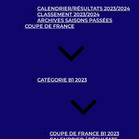
L’Argentine, championne du monde
CALENDRIER/RÉSULTATS 2023/2024
de cécifoot !
CLASSEMENT 2023/2024
ARCHIVES SAISONS PASSÉES
25 août 2023
COUPE DE FRANCE
Le Mondial de cécifoot se déroulera
du 15 au 25 août 2023 à Birmingham
!
6 août 2023
Le Brésil remporte le Blind Football
Grand Prix France 2023 !
13 juillet 2023
CATÉGORIE B1 2023
Championnat de France de cécifoot 2025/2026
Tous les classements B1 et B2/B3 2025/2026 sont par à
retrouver par
ici
Calendriers :
Poule Elite – Poule Challenger et
calendrier B2/B3
COUPE DE FRANCE B1 2023