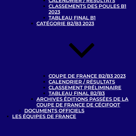
CALENDRIER / RÉSULTATS
CLASSEMENTS DES POULES B1
Nos partenaires
2023
TABLEAU FINAL B1
Partenaires de la Commission Cécifoot
CATÉGORIE B2/B3 2023
Handisport
COUPE DE FRANCE B2/B3 2023
CALENDRIER / RÉSULTATS
CLASSEMENT PRÉLIMINAIRE
TABLEAU FINAL B2/B3
ARCHIVES ÉDITIONS PASSÉES DE LA
COUPE DE FRANCE DE CÉCIFOOT
Où pratiquer ?
DOCUMENTS OFFICIELS
LES ÉQUIPES DE FRANCE
Contacts et liens utiles