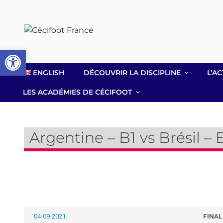
Aller
au
contenu
principal
Ouvrir la barre d’outils
ENGLISH
DÉCOUVRIR LA DISCIPLINE
L’AC
LES ACADÉMIES DE CÉCIFOOT
Argentine – B1 vs Brésil – 
04-09-2021
FINAL