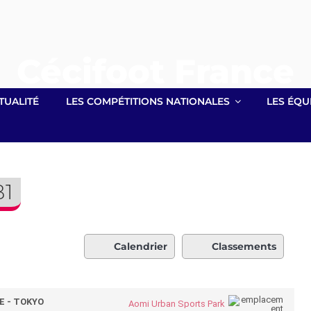
Cécifoot France
Site officiel lié à la Fédération Française Handisport
TUALITÉ
LES COMPÉTITIONS NATIONALES
LES ÉQU
B1
Calendrier
Classements
E - TOKYO
Aomi Urban Sports Park