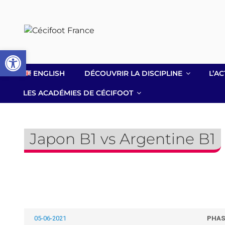
Aller
au
contenu
principal
Ouvrir la barre d’outils
ENGLISH
DÉCOUVRIR LA DISCIPLINE
L’AC
LES ACADÉMIES DE CÉCIFOOT
Japon B1 vs Argentine B1
05-06-2021
PHAS