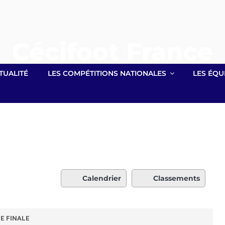
Cécifoot France
Site officiel lié à la Fédération Française Handisport
TUALITÉ
LES COMPÉTITIONS NATIONALES
LES ÉQU
Calendrier
Classements
E FINALE