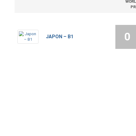
WORL
PR
0
JAPON – B1