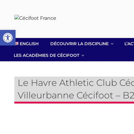
Aller
au
contenu
principal
Ouvrir la barre d’outils
ENGLISH
DÉCOUVRIR LA DISCIPLINE
L’AC
LES ACADÉMIES DE CÉCIFOOT
Le Havre Athletic Club Céc
Villeurbanne Cécifoot – B