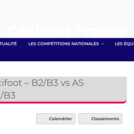
Cécifoot France
Site officiel lié à la Fédération Française Handisport
TUALITÉ
LES COMPÉTITIONS NATIONALES
LES ÉQU
ifoot – B2/B3 vs AS
2/B3
Calendrier
Classements