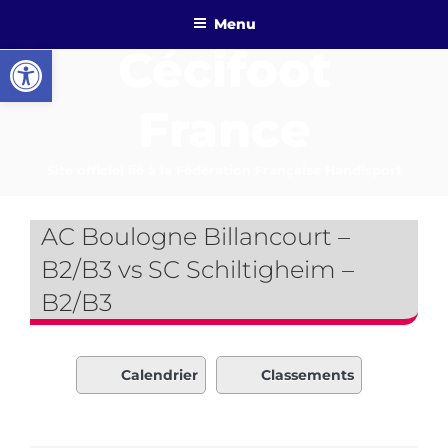
Aller
Menu
au
Ouvrir la barre d’outils
Cécifoot
contenu
principal
France
Site officiel lié à la Fédération Française Handisport
AC Boulogne Billancourt –
B2/B3 vs SC Schiltigheim –
B2/B3
Calendrier
Classements