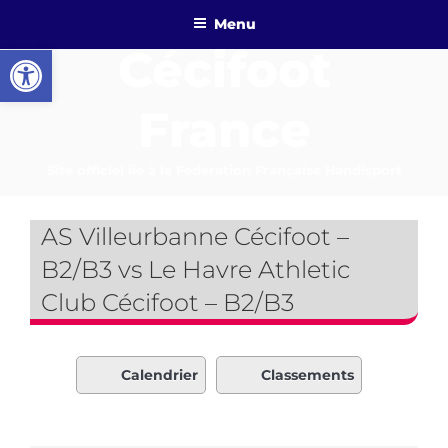
Aller
Menu
au
Ouvrir la barre d’outils
Cécifoot
contenu
principal
France
Site officiel lié à la Fédération Française Handisport
AS Villeurbanne Cécifoot –
B2/B3 vs Le Havre Athletic
Club Cécifoot – B2/B3
Calendrier
Classements