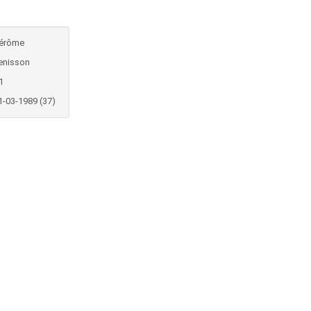
érôme
enisson
1
1-03-1989 (37)