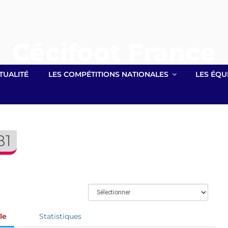
Cécifoot France
Site officiel lié à la Fédération Française Handisport
TUALITÉ
LES COMPÉTITIONS NATIONALES
LES ÉQU
B1
le
Statistiques