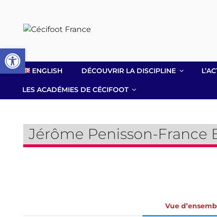
Aller
au
contenu
principal
Ouvrir la barre d’outils
ENGLISH
DÉCOUVRIR LA DISCIPLINE
L’AC
LES ACADÉMIES DE CÉCIFOOT
Jérôme Penisson-France 
Vue d’ensemb