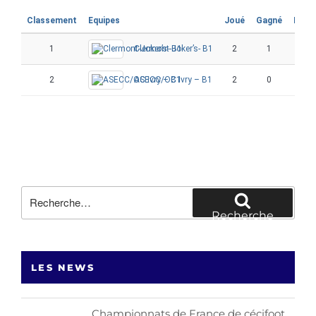
Classement
Equipes
Joué
Gagné
Perd
1
Clermont-Joker’s- B1
2
1
0
2
ASECC/OC Ivry – B1
2
0
1
Recherche
pour
Recherche
:
LES NEWS
Championnats de France de cécifoot