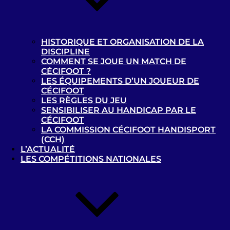
Rechercher les matchs
HISTORIQUE ET ORGANISATION DE LA
Demi-Finales (B2/B3 CdF 2018/2019)
DISCIPLINE
27-04-2019
COMMENT SE JOUE UN MATCH DE
Rousies
CÉCIFOOT ?
LES ÉQUIPEMENTS D’UN JOUEUR DE
CÉCIFOOT
LES RÈGLES DU JEU
1 - 8
SENSIBILISER AU HANDICAP PAR LE
ACBB - B2/B3
CÉCIFOOT
ASV Cécifoot B2/B3
LA COMMISSION CÉCIFOOT HANDISPORT
27-04-2019
(CCH)
L’ACTUALITÉ
Rousies
LES COMPÉTITIONS NATIONALES
2 - 1
RSC Liège - B2/B3
ASSEC Joinville-le-Pont –
B2/B3