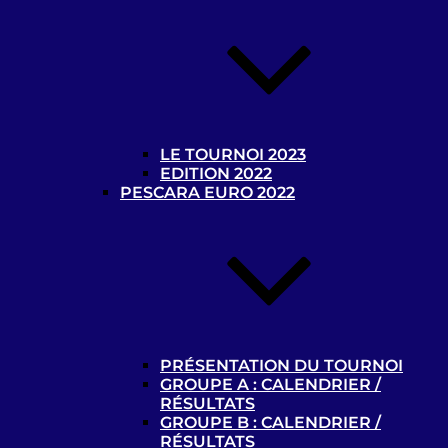
MENTIONS LÉGALES
MEDIATHEQUE
ARCHIVES
LE TOURNOI 2023
EDITION 2022
Privacy settings
PESCARA EURO 2022
Paramètres de confidentialité
Accepter les cookies
Paramètres de confidentialité
Ce site utilise des cookies pour améliorer votre
PRÉSENTATION DU TOURNOI
expérience de navigation. Pour connaître quels
GROUPE A : CALENDRIER /
cookies sont utilisés et comment ils impactent votre
RÉSULTATS
visite, explications à gauche. Vous pouvez changer
GROUPE B : CALENDRIER /
vos paramètres de confidentialité à tout moment. Vos
RÉSULTATS
choix n’impacteront pas votre visite.