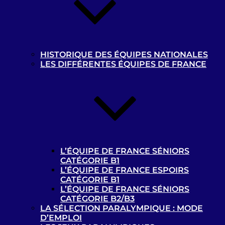
HISTORIQUE DES ÉQUIPES NATIONALES
LES DIFFÉRENTES ÉQUIPES DE FRANCE
Les news
Championnats de France de
cécifoot 2023/2024 : les calendriers
B1 et B2/B3 disponibles !
22 octobre 2023
La billetterie des Jeux
L’ÉQUIPE DE FRANCE SÉNIORS
Paralympiques de Paris 2024 est
CATÉGORIE B1
ouverte !
L’ÉQUIPE DE FRANCE ESPOIRS
CATÉGORIE B1
9 octobre 2023
L’ÉQUIPE DE FRANCE SÉNIORS
L’Argentine, championne du monde
CATÉGORIE B2/B3
de cécifoot !
LA SÉLECTION PARALYMPIQUE : MODE
D’EMPLOI
25 août 2023