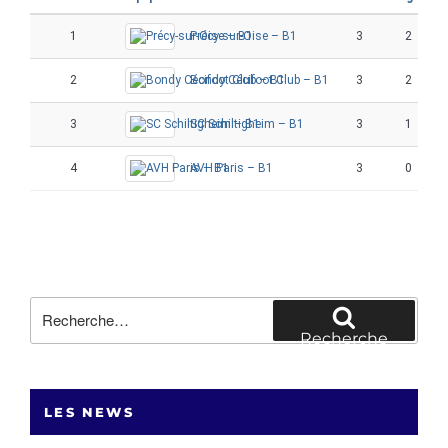
1
Précy-sur-Oise – B1
3
2
2
Bondy Cécifoot Club – B1
3
2
3
SC Schiltigheim – B1
3
1
4
AVH Paris – B1
3
0
Recherche
pour
Recherche
:
LES NEWS