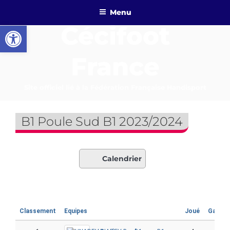
Aller
Menu
au
Ouvrir la barre d’outils
Cécifoot
contenu
principal
France
Site officiel lié à la Fédération Française Handisport
B1 Poule Sud B1 2023/2024
Calendrier
Classement
Equipes
Joué
Gagné