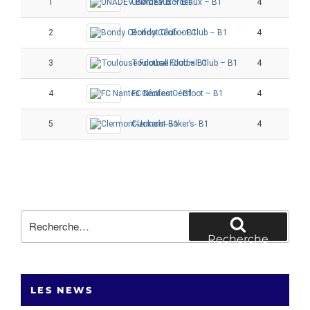
1
UNADEV Bordeaux – B1
4
3
2
Bondy Cécifoot Club – B1
4
3
3
Toulouse Football Club – B1
4
2
4
FC Nantes Cécifoot – B1
4
1
5
Clermont-Joker’s- B1
4
0
Recherche
pour
Recherche
:
LES NEWS