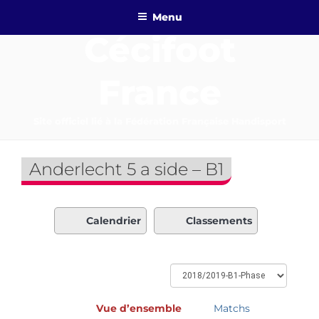
Aller
Menu
au
Cécifoot
contenu
principal
France
Site officiel lié à la Fédération Française Handisport
Anderlecht 5 a side – B1
Calendrier
Classements
Vue d’ensemble
Matchs