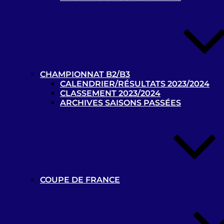
Recherche
pour
Recherche
:
CHAMPIONNAT B2/B3
CALENDRIER/RÉSULTATS 2023/2024
CLASSEMENT 2023/2024
ARCHIVES SAISONS PASSÉES
Les news
Championnats de France de
COUPE DE FRANCE
cécifoot 2023/2024 : les calendriers
B1 et B2/B3 disponibles !
22 octobre 2023
La billetterie des Jeux