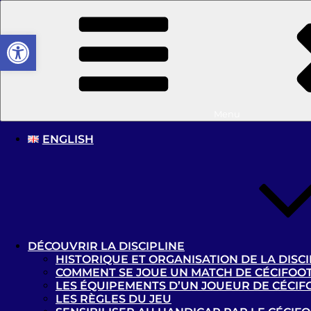
Aller
au
Ouvrir la barre d’outils
contenu
principal
Cécifoot France
Menu
ENGLISH
Site officiel lié à la Fédération Française Handisport
Angleterre – B1
DÉCOUVRIR LA DISCIPLINE
HISTORIQUE ET ORGANISATION DE LA DISCI
Calendrier
Classements
COMMENT SE JOUE UN MATCH DE CÉCIFOOT
LES ÉQUIPEMENTS D’UN JOUEUR DE CÉCIF
LES RÈGLES DU JEU