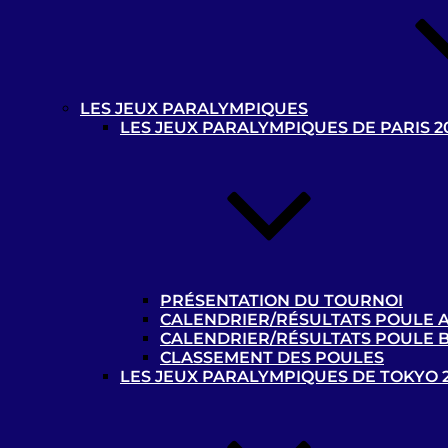
Contacts et liens utiles
LES JEUX PARALYMPIQUES
Contacts
LES JEUX PARALYMPIQUES DE PARIS 2
Liens utiles
Ressources documentaires
: tous les
documents à destination des pratiquants et
encadrants de la discipline. Ou pour toute
structure désireuse d’accueillir des sportifs
déficients visuels
Médiathèque Handisport
PRÉSENTATION DU TOURNOI
CALENDRIER/RÉSULTATS POULE 
Centre de Ressources
de la Fédération Française
CALENDRIER/RÉSULTATS POULE 
Handisport
CLASSEMENT DES POULES
LES JEUX PARALYMPIQUES DE TOKYO 
Photothèque “Cécifoot”