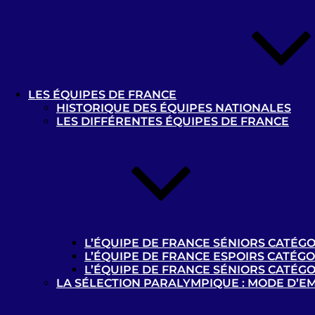
Calendriers :
Poule Elite – Poule Challenger et
calendrier B2/B3
Nos partenaires
LES ÉQUIPES DE FRANCE
Partenaires de la Commission Cécifoot
HISTORIQUE DES ÉQUIPES NATIONALES
Handisport
LES DIFFÉRENTES ÉQUIPES DE FRANCE
L’ÉQUIPE DE FRANCE SÉNIORS CATÉGO
L’ÉQUIPE DE FRANCE ESPOIRS CATÉGO
L’ÉQUIPE DE FRANCE SÉNIORS CATÉGO
LA SÉLECTION PARALYMPIQUE : MODE D’E
Où pratiquer ?