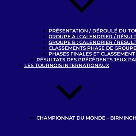
t
PRÉSENTATION / DÉROULÉ DU T
GROUPE A : CALENDRIER / RÉSUL
GROUPE B : CALENDRIER / RÉSUL
CLASSEMENTS PHASE DE GROUP
PHASES FINALES ET CLASSEMENT 
RÉSULTATS DES PRÉCÉDENTS JEUX P
LES TOURNOIS INTERNATIONAUX
MENTIONS LÉGALES
MEDIATHEQUE
ARCHIVES
Privacy settings
CHAMPIONNAT DU MONDE – BIRMINGH
Paramètres de confidentialité
Accepter les cookies