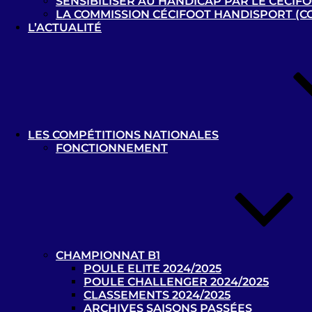
SENSIBILISER AU HANDICAP PAR LE CÉCIF
LA COMMISSION CÉCIFOOT HANDISPORT (C
L’ACTUALITÉ
Vue d’ensemble
Matchs
LES COMPÉTITIONS NATIONALES
FONCTIONNEMENT
Résultats
Date
Équipe
Localisation
Résultats
Turquie –
1 - 1
D
B1
CHAMPIONNAT B1
Turquie –
POULE ELITE 2024/2025
1 - 0
D
POULE CHALLENGER 2024/2025
B1
CLASSEMENTS 2024/2025
ARCHIVES SAISONS PASSÉES