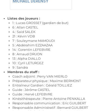
MICHAËL DERENSY
Listes des joueurs :
1 : Lucas GROSSET (gardien de but)
6 : Allan CASTEL
4 : Said SALEK
21 : Kévin VDB
7 : Souleymane MAMOUDI
5 : Abdérahim EZZAAZAA
14 : Corentin LEFEBVRE
8 : Arnaud DRUON
13 : Alpha DIALLO
10 : Cyril LETURGEZ
9 : Sandra
Membres du staff :
Coach adjoint : Perry VAN MIERLO
Préparateur physique : Maxime BERMONT
Entraîneur Gardien : Gérald TOILLIEZ
Guide : Jérôme CASTEL
Guide : Hervé LEFEBVRE
Kinésithérapeute : Pierre-Antoine PENKALLA
Responsable communication : Eric GUILBERT
Responsable Administratif : Bernard GUILBERT