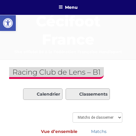
Aller
Menu
au
Ouvrir la barre d’outils
Cécifoot
contenu
principal
France
Site officiel lié à la Fédération Française Handisport
Racing Club de Lens – B1
Calendrier
Classements
Vue d’ensemble
Matchs