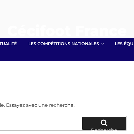
Cécifoot France
Site officiel lié à la Fédération Française Handisport
TUALITÉ
LES COMPÉTITIONS NATIONALES
LES ÉQU
le. Essayez avec une recherche.
Recherche