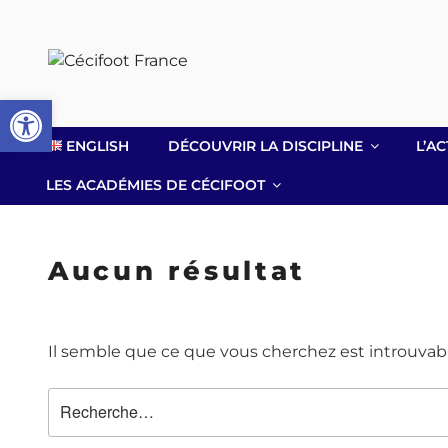
Aller
au
contenu
principal
Ouvrir la barre d’outils
ENGLISH
DÉCOUVRIR LA DISCIPLINE
L’AC
LES ACADÉMIES DE CÉCIFOOT
Aucun résultat
Il semble que ce que vous cherchez est introuvab
Recherche
pour
: