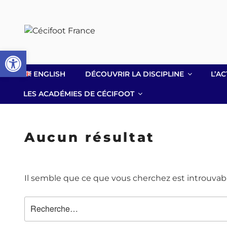
Aller
au
contenu
principal
Ouvrir la barre d’outils
ENGLISH
DÉCOUVRIR LA DISCIPLINE
L’AC
LES ACADÉMIES DE CÉCIFOOT
Aucun résultat
Il semble que ce que vous cherchez est introuvab
Recherche
pour
: