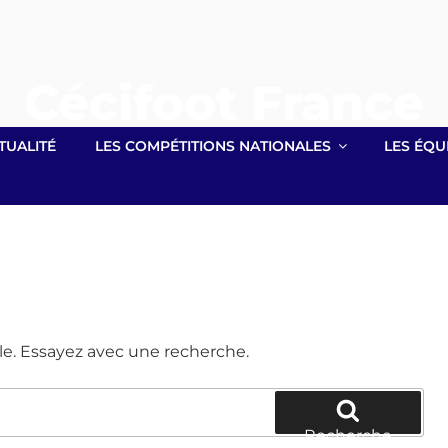
Cécifoot France
Site officiel lié à la Fédération Française Handisport
TUALITÉ
LES COMPÉTITIONS NATIONALES
LES ÉQU
le. Essayez avec une recherche.
Recherche