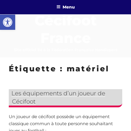
Aller
Menu
au
Ouvrir la barre d’outils
Cécifoot
contenu
principal
France
Site officiel lié à la Fédération Française Handisport
Étiquette :
matériel
Les équipements d’un joueur de
Cécifoot
Un joueur de cécifoot possède un équipement
classique commun à toute personne souhaitant
jouer au football :