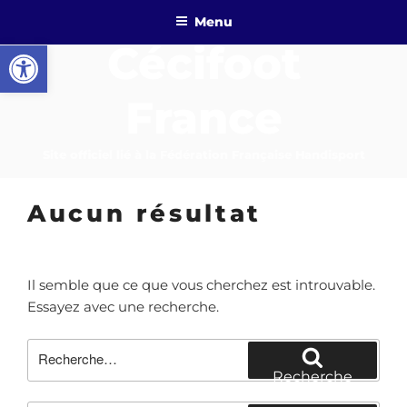
Aller
Menu
au
Ouvrir la barre d’outils
Cécifoot
contenu
principal
France
Site officiel lié à la Fédération Française Handisport
Aucun résultat
Il semble que ce que vous cherchez est introuvable.
Essayez avec une recherche.
Recherche
pour
Recherche
: