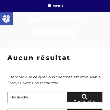
Aller
Menu
au
Ouvrir la barre d’outils
Cécifoot
contenu
principal
France
Site officiel lié à la Fédération Française Handisport
Aucun résultat
Il semble que ce que vous cherchez est introuvable.
Essayez avec une recherche.
Recherche
pour
Recherche
: