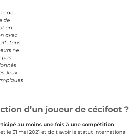
ipe de
e de
ot en
on avec
aff : tous
ueurs ne
t pas
tionnés
es Jeux
ympiques
ection d’un joueur de cécifoot ?
rticipé au moins une fois à une compétition
et le 31 mai 2021 et doit avoir le statut international