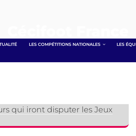
Cécifoot France
Site officiel lié à la Fédération Française Handisport
TUALITÉ
LES COMPÉTITIONS NATIONALES
LES ÉQU
urs qui iront disputer les Jeux