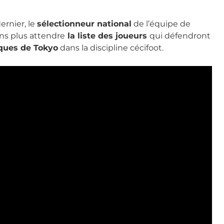
ernier, le
sélectionneur national
de l’équipe de
sans plus attendre
la liste des joueurs
qui défendront
ques de Tokyo
dans la discipline cécifoot.