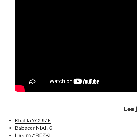
Les 
Khalifa YOUME
Babacar NIANG
Hakim AREZKI