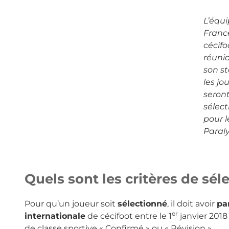
L’équ
Franc
cécifo
réuni
son st
les jo
seron
sélec
pour l
Paral
Quels sont les critères de sél
Pour qu’un joueur soit
sélectionné
, il doit avoir
pa
er
internationale
de cécifoot entre le 1
janvier 2018 
de classe sportive « Confirmé » ou « Révision ».