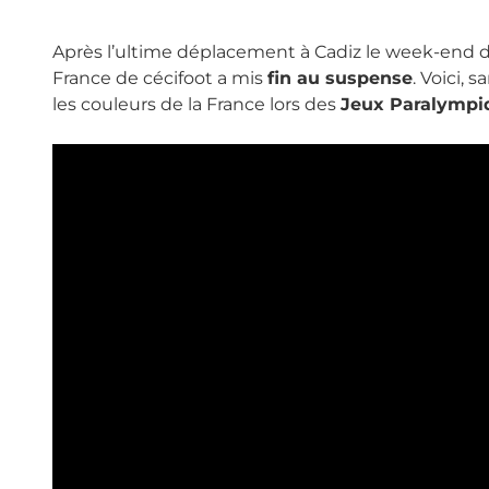
Après l’ultime déplacement à Cadiz le week-end d
France de cécifoot a mis
fin au suspense
. Voici, 
les couleurs de la France lors des
Jeux Paralympi