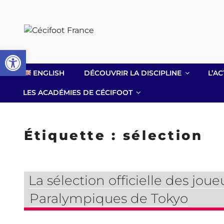
Aller
au
contenu
principal
Ouvrir la barre d’outils
ENGLISH
DÉCOUVRIR LA DISCIPLINE
L’AC
LES ACADÉMIES DE CÉCIFOOT
Étiquette :
sélection
La sélection officielle des joue
Paralympiques de Tokyo