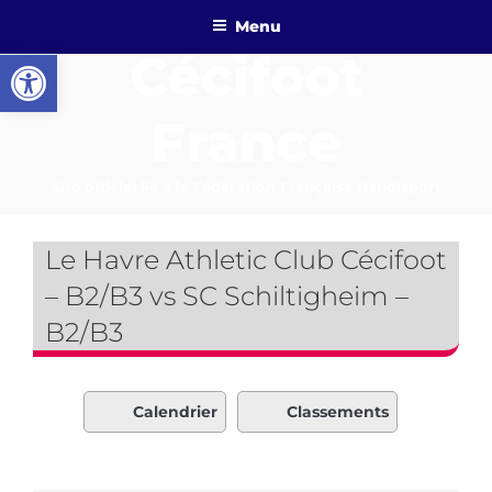
Aller
Menu
au
Ouvrir la barre d’outils
Cécifoot
contenu
principal
France
Site officiel lié à la Fédération Française Handisport
Le Havre Athletic Club Cécifoot
– B2/B3 vs SC Schiltigheim –
B2/B3
Calendrier
Classements