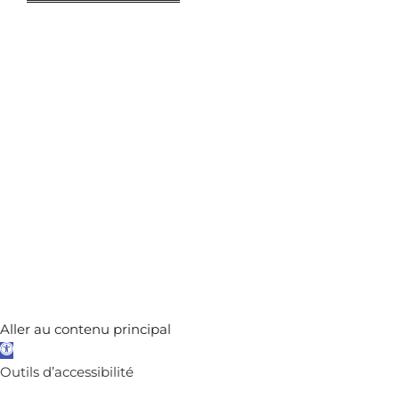
MEDIATHEQUE
ARCHIVES
Aller au contenu principal
Ouvrir
la
Outils d’accessibilité
barre