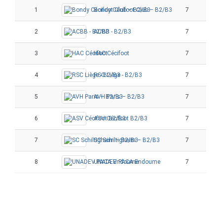
1
Bondy Cécifoot Club – B2/B3
7
6
2
ACBB - B2/B3
7
6
3
HAC Cécifoot
7
4
4
RSC Liège - B2/B3
7
4
5
AVH Paris – B2/B3
7
4
6
ASV Cécifoot B2/B3
7
2
7
SC Schiltigheim – B2/B3
7
1
8
UNADEV PACA Endoume
7
0