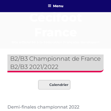
Aller
Menu
au
Cécifoot
contenu
principal
France
Site officiel lié à la Fédération Française Handisport
B2/B3 Championnat de France
B2/B3 2021/2022
Calendrier
Demi-finales championnat 2022