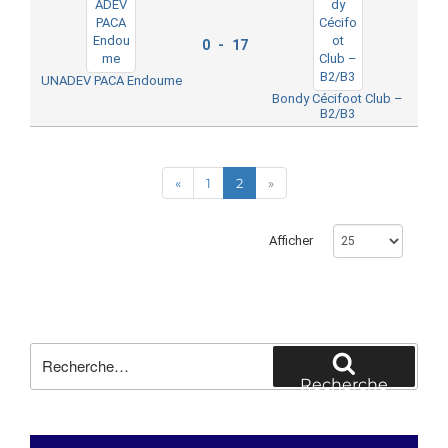
0 - 17
UNADEV PACA Endoume
Bondy Cécifoot Club –
B2/B3
«
1
2
»
Afficher
Recherche
pour
Recherche
: