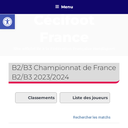
Aller
Menu
au
Ouvrir la barre d’outils
Cécifoot
contenu
principal
France
Site officiel lié à la Fédération Française Handisport
B2/B3 Championnat de France
B2/B3 2023/2024
Classements
Liste des joueurs
Rechercher les matchs