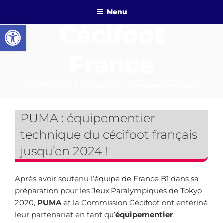
Aller
Menu
au
Ouvrir la barre d’outils
Cécifoot
contenu
principal
France
Site officiel lié à la Fédération Française Handisport
PUMA : équipementier
technique du cécifoot français
jusqu’en 2024 !
Après avoir soutenu l’
équipe de France B1
dans sa
préparation pour les
Jeux Paralympiques de Tokyo
2020
,
PUMA
et la Commission Cécifoot ont entériné
leur partenariat en tant qu’
équipementier