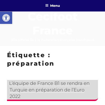
Aller
Menu
au
Ouvrir la barre d’outils
Cécifoot
contenu
principal
France
Site officiel lié à la Fédération Française Handisport
Étiquette :
préparation
L’équipe de France B1 se rendra en
Turquie en préparation de l’Euro
2022