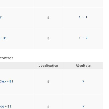
1 - 1
B1
E
1 - 0
– B1
E
contres
Localisation
Résultats
v
Club – B1
E
v
ndé – B1
E