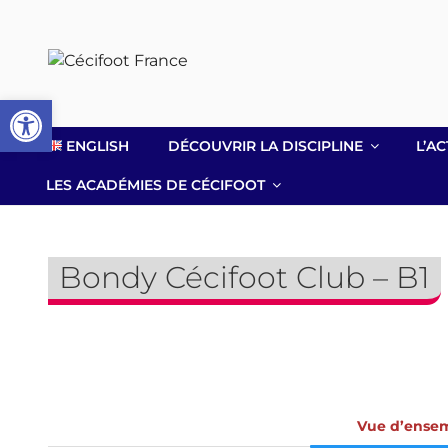
Aller
au
contenu
principal
Ouvrir la barre d’outils
ENGLISH
DÉCOUVRIR LA DISCIPLINE
L’AC
LES ACADÉMIES DE CÉCIFOOT
Bondy Cécifoot Club – B1
Vue d’ense