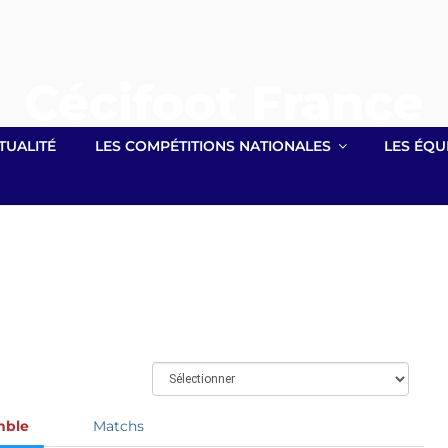
Cécifoot France
Site officiel lié à la Fédération Française Handisport
TUALITÉ
LES COMPÉTITIONS NATIONALES
LES ÉQU
mble
Matchs