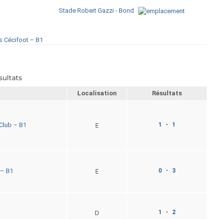
Stade Robert Gazzi - Bondy
s Cécifoot – B1
sultats
Localisation
Résultats
1 - 1
Club – B1
E
0 - 3
– B1
E
1 - 2
1
D