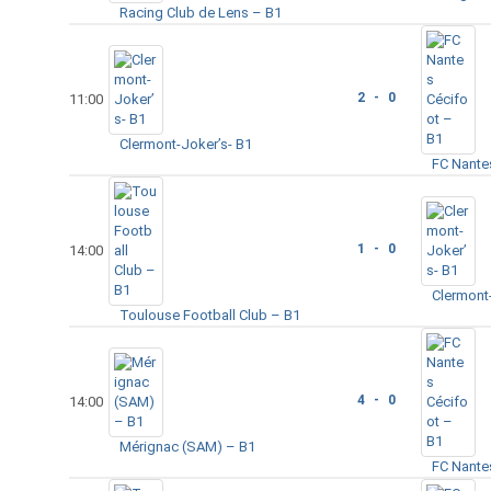
Racing Club de Lens – B1
2 - 0
11:00
Clermont-Joker’s- B1
FC Nante
1 - 0
14:00
Clermont
Toulouse Football Club – B1
4 - 0
14:00
Mérignac (SAM) – B1
FC Nante